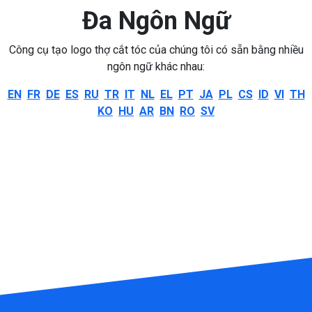
Đa Ngôn Ngữ
Công cụ tạo logo thợ cắt tóc của chúng tôi có sẵn bằng nhiều
ngôn ngữ khác nhau:
EN
FR
DE
ES
RU
TR
IT
NL
EL
PT
JA
PL
CS
ID
VI
TH
KO
HU
AR
BN
RO
SV