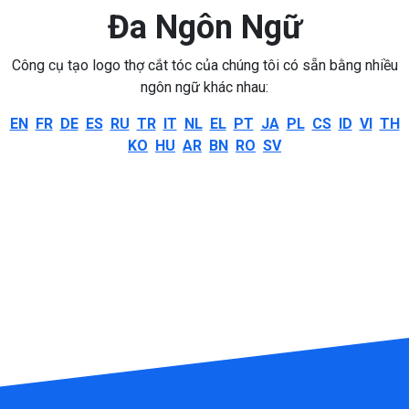
Đa Ngôn Ngữ
Công cụ tạo logo thợ cắt tóc của chúng tôi có sẵn bằng nhiều
ngôn ngữ khác nhau:
EN
FR
DE
ES
RU
TR
IT
NL
EL
PT
JA
PL
CS
ID
VI
TH
KO
HU
AR
BN
RO
SV