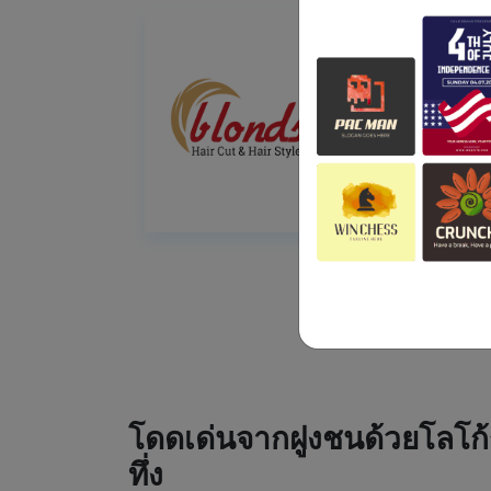
โดดเด่นจากฝูงชนด้วยโลโก้
ทึ่ง