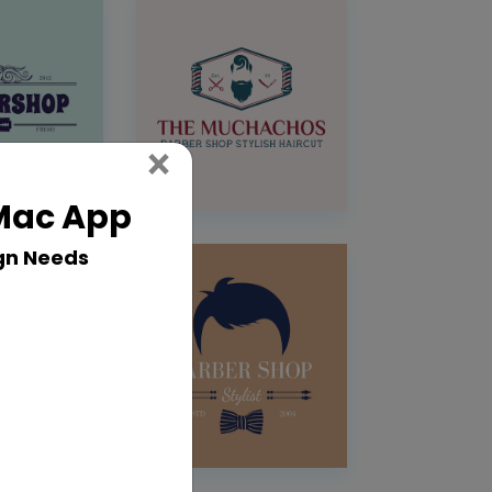
Close
×
 Mac App
gn Needs