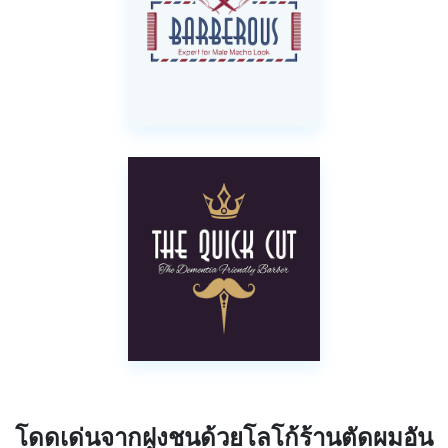
โดดเด่นจากฝูงชนด้วยโลโก้ร้านตัดผมอัน