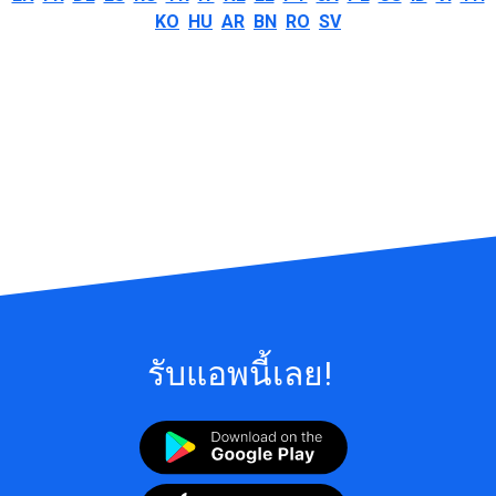
KO
HU
AR
BN
RO
SV
รับแอพนี้เลย!