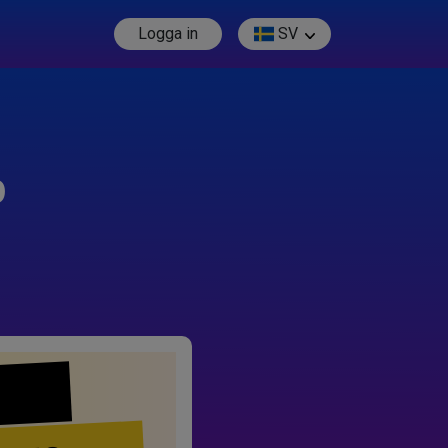
Logga in
SV
p