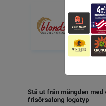
Stå ut från mängden med 
frisörsalong logotyp