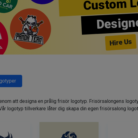
Custom L
Design
Hire Us
ogotyper
genom att designa en prålig frisör logotyp. Frisörsalongens logot
. Vår logotyp tillverkare låter dig skapa din egen frisörsalong logo