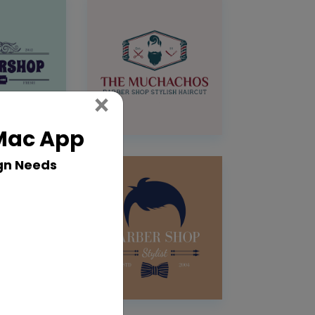
Close
×
 Mac App
gn Needs