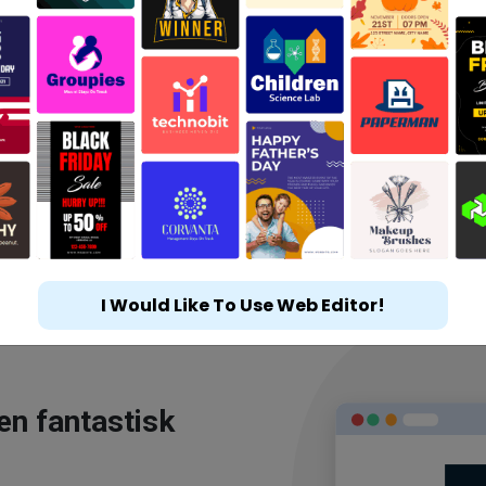
I Would Like To Use Web Editor!
en fantastisk