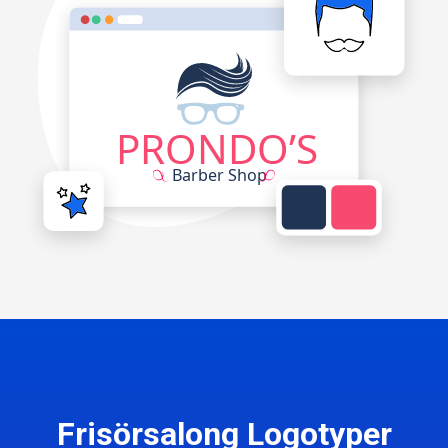
Frisörsalong Logotyper