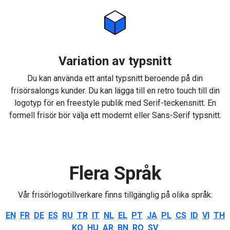
Variation av typsnitt
Du kan använda ett antal typsnitt beroende på din
frisörsalongs kunder. Du kan lägga till en retro touch till din
logotyp för en freestyle publik med Serif-teckensnitt. En
formell frisör bör välja ett modernt eller Sans-Serif typsnitt.
Flera Språk
Vår frisörlogotillverkare finns tillgänglig på olika språk:
EN
FR
DE
ES
RU
TR
IT
NL
EL
PT
JA
PL
CS
ID
VI
TH
KO
HU
AR
BN
RO
SV