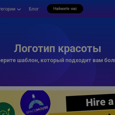
тегории
Блог
Наймите нас
Логотип красоты
ерите шаблон, который подходит вам бол
Hire a