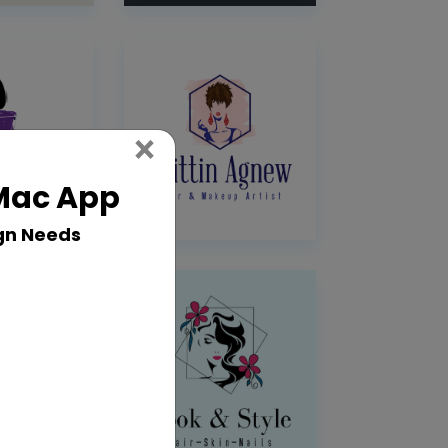
Close
×
 Mac App
gn Needs