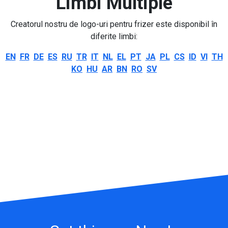
Limbi Multiple
Creatorul nostru de logo-uri pentru frizer este disponibil în
diferite limbi:
EN
FR
DE
ES
RU
TR
IT
NL
EL
PT
JA
PL
CS
ID
VI
TH
KO
HU
AR
BN
RO
SV