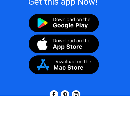
Get this app Now!
©
2026
LogoMaker
All Rights Reserved.
Confidențialitate
|
Termeni de politică
|
Politica de rambursare
|
FAQ
|
Despre noi
|