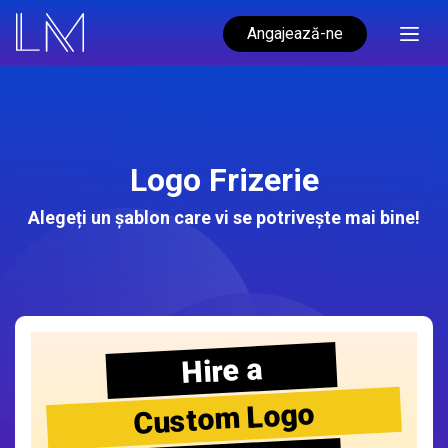
Angajează-ne
Logo Frizerie
Alegeți un șablon care vi se potrivește mai bine!
Hire a
Custom Logo