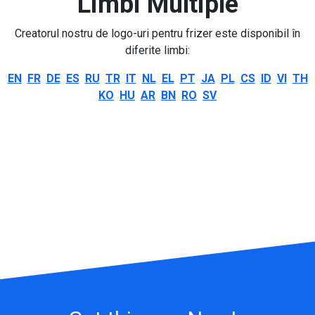
Limbi Multiple
Creatorul nostru de logo-uri pentru frizer este disponibil în
diferite limbi:
EN
FR
DE
ES
RU
TR
IT
NL
EL
PT
JA
PL
CS
ID
VI
TH
KO
HU
AR
BN
RO
SV