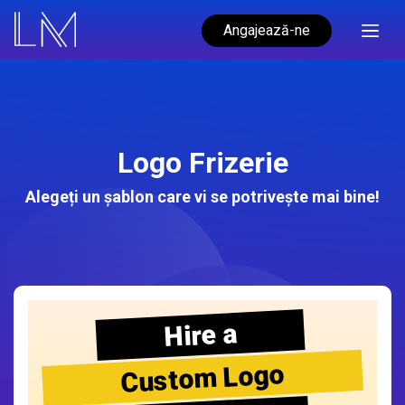
Angajează-ne
Logo Frizerie
Alegeți un șablon care vi se potrivește mai bine!
Hire a
Custom Logo