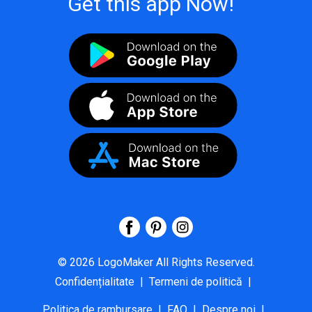
Get this app Now!
©
2026
LogoMaker
All Rights Reserved.
Confidențialitate
|
Termeni de politică
|
Politica de rambursare
|
FAQ
|
Despre noi
|