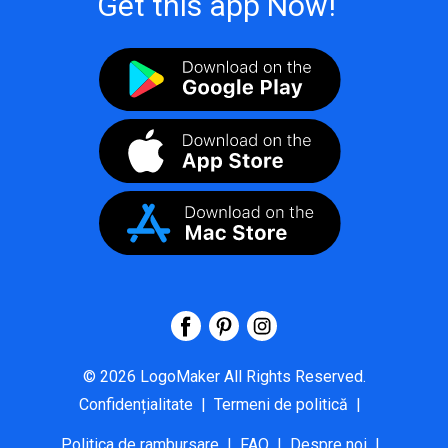
Get this app Now!
©
2026
LogoMaker
All Rights Reserved.
Confidențialitate
|
Termeni de politică
|
Politica de rambursare
|
FAQ
|
Despre noi
|