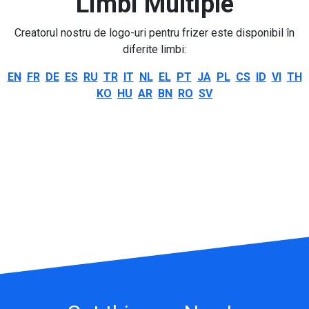
Limbi Multiple
Creatorul nostru de logo-uri pentru frizer este disponibil în
diferite limbi:
EN
FR
DE
ES
RU
TR
IT
NL
EL
PT
JA
PL
CS
ID
VI
TH
KO
HU
AR
BN
RO
SV