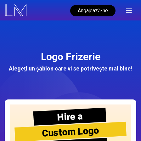
Angajează-ne
Logo Frizerie
Alegeți un șablon care vi se potrivește mai bine!
Hire a
Custom Logo