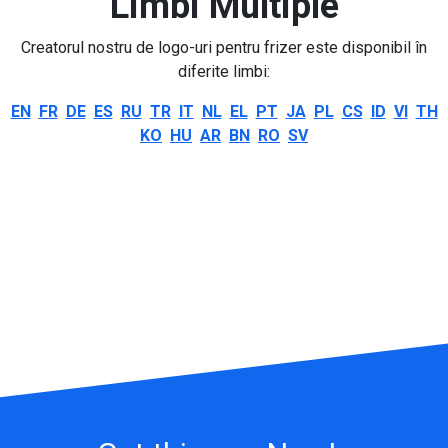
Limbi Multiple
Creatorul nostru de logo-uri pentru frizer este disponibil în
diferite limbi:
EN
FR
DE
ES
RU
TR
IT
NL
EL
PT
JA
PL
CS
ID
VI
TH
KO
HU
AR
BN
RO
SV