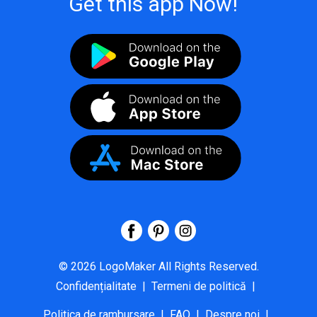
Get this app Now!
©
2026
LogoMaker
All Rights Reserved.
Confidențialitate
|
Termeni de politică
|
Politica de rambursare
|
FAQ
|
Despre noi
|