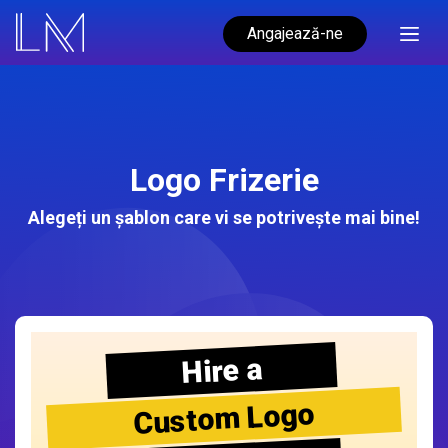
Angajează-ne
Logo Frizerie
Alegeți un șablon care vi se potrivește mai bine!
Hire a
Custom Logo