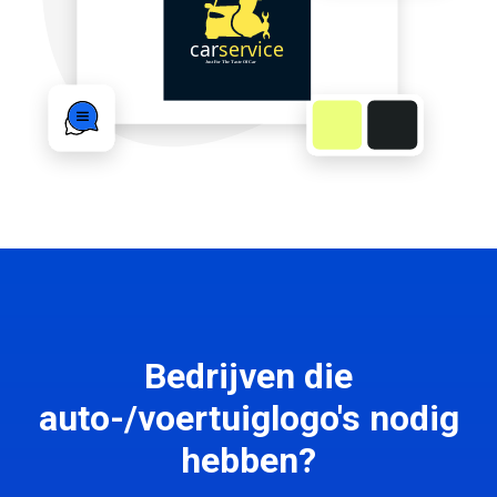
Bedrijven die
auto-/voertuiglogo's nodig
hebben?