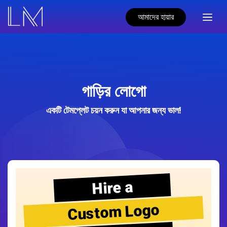
আমাদের হায়ার
গাড়ির লোগো
একটি টেমপ্লেট চয়ন করুন যা আপনার জন্য ভাল!
Hire a
Custom Logo