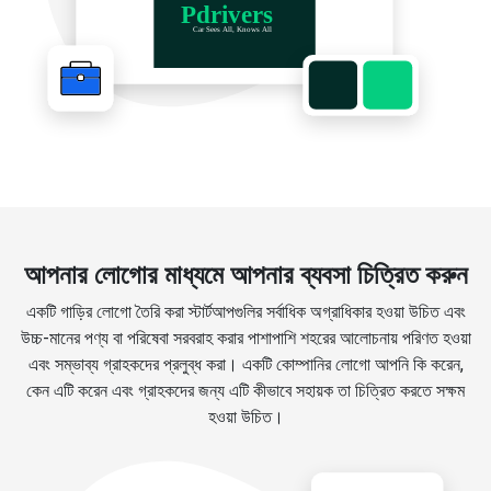
আপনার লোগোর মাধ্যমে আপনার ব্যবসা চিত্রিত করুন
একটি গাড়ির লোগো তৈরি করা স্টার্টআপগুলির সর্বাধিক অগ্রাধিকার হওয়া উচিত এবং
উচ্চ-মানের পণ্য বা পরিষেবা সরবরাহ করার পাশাপাশি শহরের আলোচনায় পরিণত হওয়া
এবং সম্ভাব্য গ্রাহকদের প্রলুব্ধ করা। একটি কোম্পানির লোগো আপনি কি করেন,
কেন এটি করেন এবং গ্রাহকদের জন্য এটি কীভাবে সহায়ক তা চিত্রিত করতে সক্ষম
হওয়া উচিত।