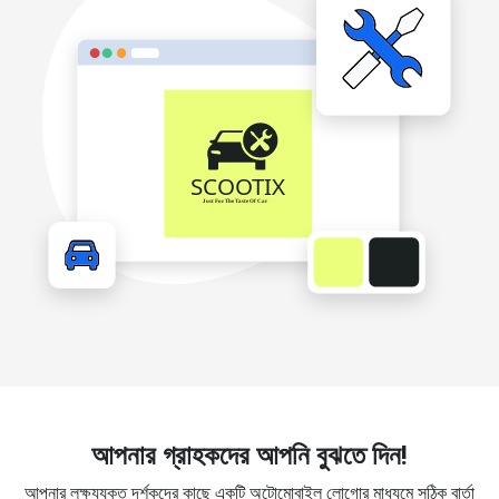
আপনার গ্রাহকদের আপনি বুঝতে দিন!
আপনার লক্ষ্যযুক্ত দর্শকদের কাছে একটি অটোমোবাইল লোগোর মাধ্যমে সঠিক বার্তা