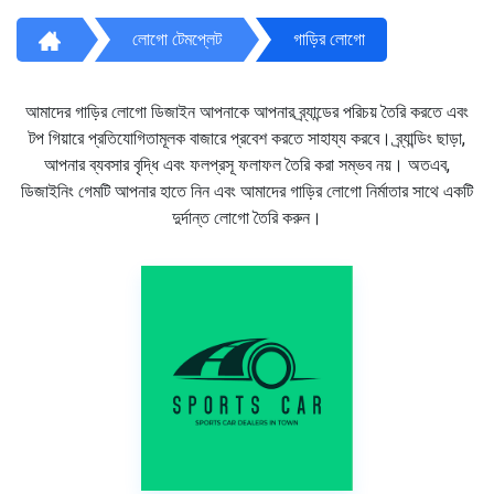
লোগো টেমপ্লেট
গাড়ির লোগো
আমাদের গাড়ির লোগো ডিজাইন আপনাকে আপনার ব্র্যান্ডের পরিচয় তৈরি করতে এবং
টপ গিয়ারে প্রতিযোগিতামূলক বাজারে প্রবেশ করতে সাহায্য করবে। ব্র্যান্ডিং ছাড়া,
আপনার ব্যবসার বৃদ্ধি এবং ফলপ্রসূ ফলাফল তৈরি করা সম্ভব নয়। অতএব,
ডিজাইনিং গেমটি আপনার হাতে নিন এবং আমাদের গাড়ির লোগো নির্মাতার সাথে একটি
দুর্দান্ত লোগো তৈরি করুন।