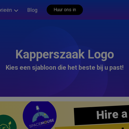
rieën
Blog
Huur ons in
Kapperszaak Logo
Kies een sjabloon die het beste bij u past!
Hire a