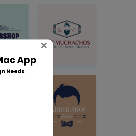
Close
×
 Mac App
gn Needs