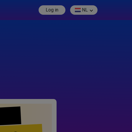
Log in
NL