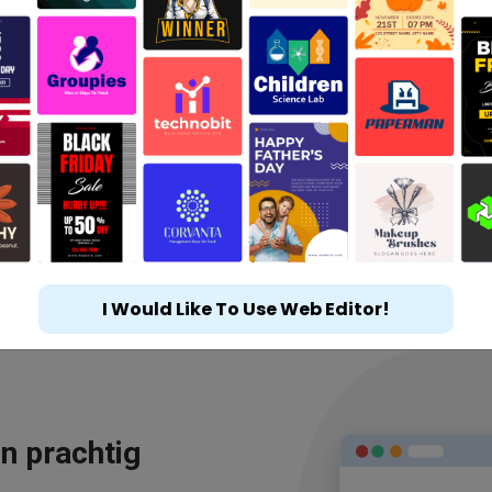
I Would Like To Use Web Editor!
n prachtig