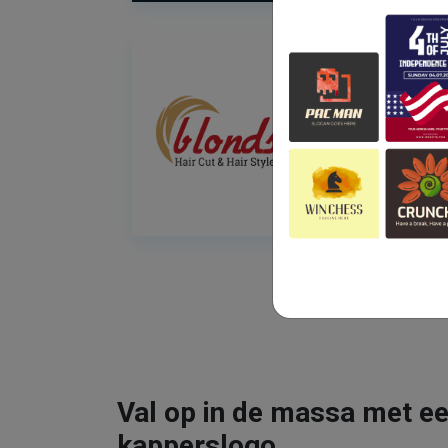
Val op in de massa met ee
kapperslogo