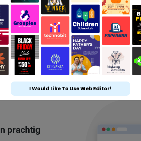
I Would Like To Use Web Editor!
n prachtig