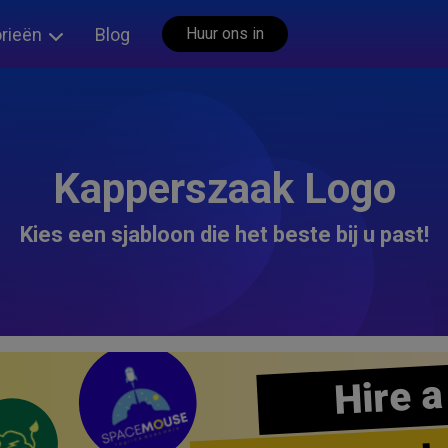
rieën
Blog
Huur ons in
Kapperszaak Logo
Kies een sjabloon die het beste bij u past!
Hire a