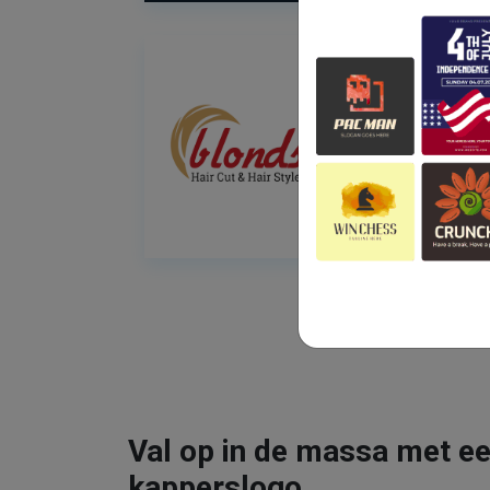
Val op in de massa met ee
kapperslogo