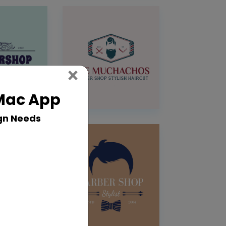
Close
×
 Mac App
gn Needs