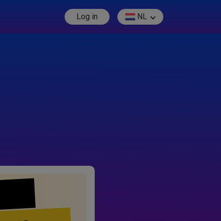
Log in
NL