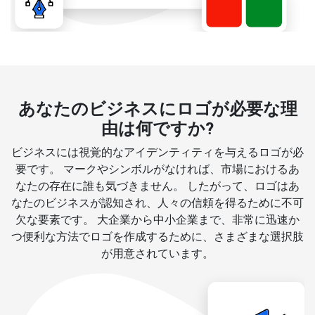
あなたのビジネスにロゴが必要な理
由は何ですか?
ビジネスには視覚的なアイデンティティを与えるロゴが必
要です。 マークやシンボルがなければ、市場におけるあ
なたの存在に誰も気づきません。 したがって、ロゴはあ
なたのビジネスが認知され、人々の信頼を得るために不可
欠な要素です。 大企業から中小企業まで、非常に迅速か
つ便利な方法でロゴを作成するために、さまざまな選択肢
が用意されています。