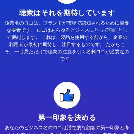
聴衆はそれを期待しています
企業名のロゴは、ブランドが市場で認知されるために重要
な要素です。 ロゴはあらゆるビジネスにとって額面とし
て機能します。 これは、製品を使用する前から、企業の
利用者が最初に期待し、注目するものです。 だからこ
そ、一目見ただけで聴衆の注意を引く名刺ロゴが必要なの
です。
第一印象を決める
あなたのビジネス名のロゴは潜在的な顧客の第一印象と考