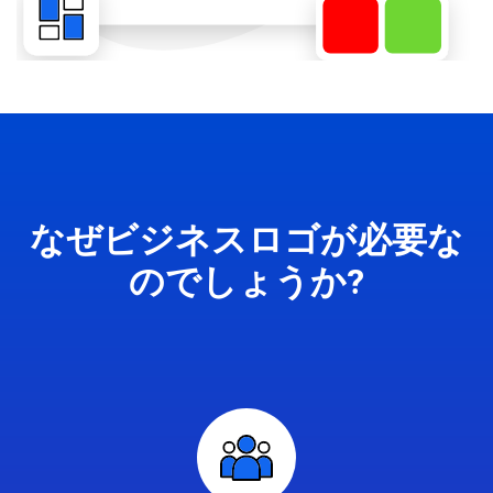
なぜビジネスロゴが必要な
のでしょうか?