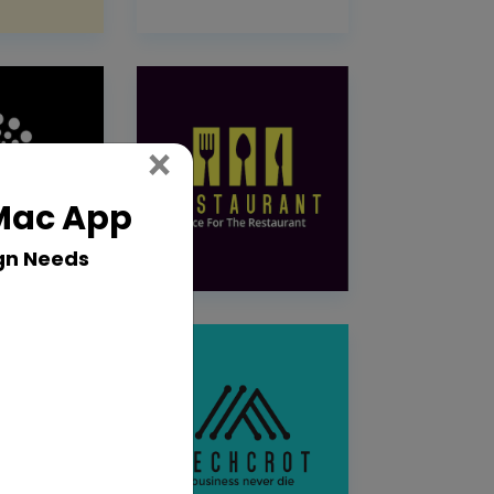
Close
×
 Mac App
gn Needs