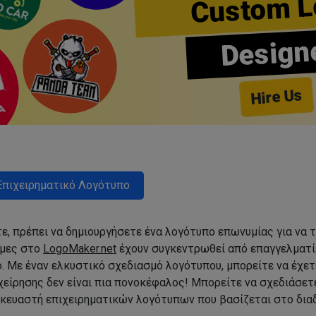
Custom L
Design
Hire Us
Επιχειρηματικό Λογότυπο
τε, πρέπει να δημιουργήσετε ένα λογότυπο επωνυμίας για να τ
ιμες στο
LogoMaker.net
έχουν συγκεντρωθεί από επαγγελματίε
. Με έναν ελκυστικό σχεδιασμό λογότυπου, μπορείτε να έχετ
χείρησης δεν είναι πια πονοκέφαλος! Μπορείτε να σχεδιάσετε
κευαστή επιχειρηματικών λογότυπων που βασίζεται στο διαδ