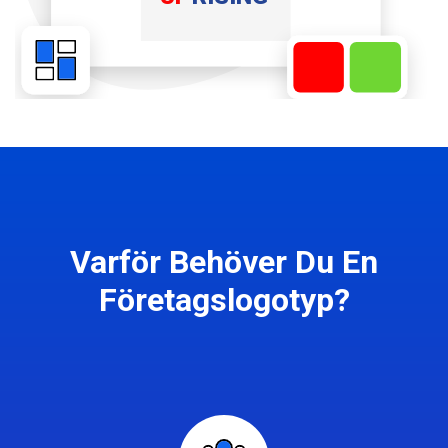
Varför Behöver Du En
Företagslogotyp?