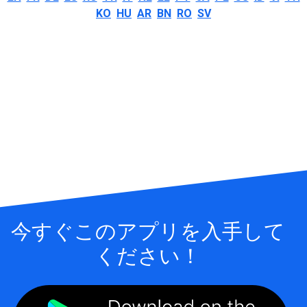
KO
HU
AR
BN
RO
SV
今すぐこのアプリを入手して
ください！