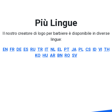
Più Lingue
Il nostro creatore di logo per barbiere è disponibile in diverse
lingue:
EN
FR
DE
ES
RU
TR
IT
NL
EL
PT
JA
PL
CS
ID
VI
TH
KO
HU
AR
BN
RO
SV