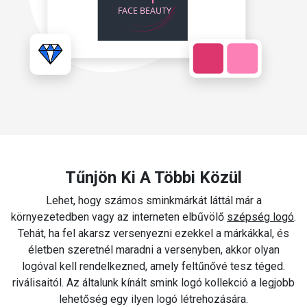
Tűnjön Ki A Többi Közül
Lehet, hogy számos sminkmárkát láttál már a
környezetedben vagy az interneten elbűvölő
szépség logó
.
Tehát, ha fel akarsz versenyezni ezekkel a márkákkal, és
életben szeretnél maradni a versenyben, akkor olyan
logóval kell rendelkezned, amely feltűnővé tesz téged.
riválisaitól. Az általunk kínált smink logó kollekció a legjobb
lehetőség egy ilyen logó létrehozására.