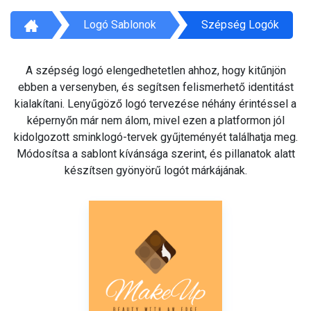
Logó Sablonok
Szépség Logók
A szépség logó elengedhetetlen ahhoz, hogy kitűnjön
ebben a versenyben, és segítsen felismerhető identitást
kialakítani. Lenyűgöző logó tervezése néhány érintéssel a
képernyőn már nem álom, mivel ezen a platformon jól
kidolgozott sminklogó-tervek gyűjteményét találhatja meg.
Módosítsa a sablont kívánsága szerint, és pillanatok alatt
készítsen gyönyörű logót márkájának.