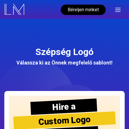
Béreljen minket
Szépség Logó
Válassza ki az Önnek megfelelő sablont!
Hire a
Custom Logo