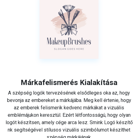
Márkafelismerés Kialakítása
A szépség logók tervezésének elsődleges oka az, hogy
bevonja az embereket a márkájába. Meg kell értenie, hogy
az emberek felismerik kedvenc márkákat a vizuális
emblémájukon keresztül. Ezért létfontosságú, hogy olyan
logót készítsen, amely cége arca lesz. Smink Logó készítő
nk segítségével stílusos vizuális szimbólumot készíthet
szépség márkájának.