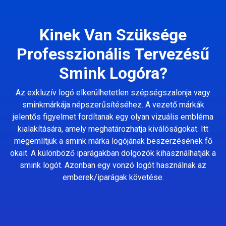
Kinek Van Szüksége
Professzionális Tervezésű
Smink Logóra?
Az exkluzív logó elkerülhetetlen szépségszalonja vagy
sminkmárkája népszerűsítéséhez. A vezető márkák
jelentős figyelmet fordítanak egy olyan vizuális embléma
kialakítására, amely meghatározhatja kiválóságokat. Itt
megemlítjük a smink márka logójának beszerzésének fő
okait. A különböző iparágakban dolgozók kihasználhatják a
smink logót. Azonban egy vonzó logót használnak az
emberek/iparágak követése.