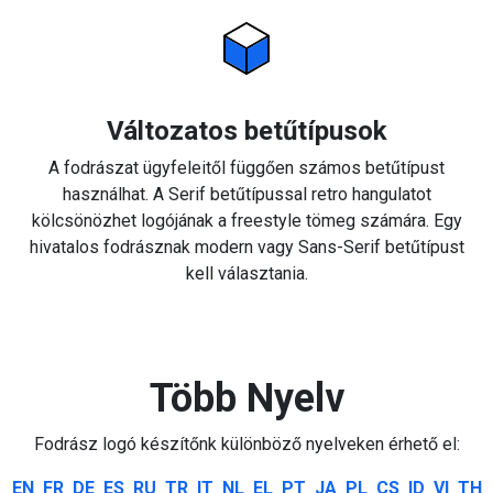
Változatos betűtípusok
A fodrászat ügyfeleitől függően számos betűtípust
használhat. A Serif betűtípussal retro hangulatot
kölcsönözhet logójának a freestyle tömeg számára. Egy
hivatalos fodrásznak modern vagy Sans-Serif betűtípust
kell választania.
Több Nyelv
Fodrász logó készítőnk különböző nyelveken érhető el:
EN
FR
DE
ES
RU
TR
IT
NL
EL
PT
JA
PL
CS
ID
VI
TH