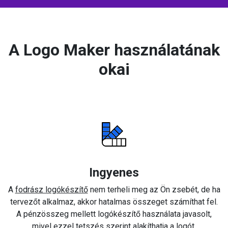
A Logo Maker használatának
okai
Ingyenes
A
fodrász logókészítő
nem terheli meg az Ön zsebét, de ha
tervezőt alkalmaz, akkor hatalmas összeget számíthat fel.
A pénzösszeg mellett logókészítő használata javasolt,
mivel ezzel tetszés szerint alakíthatja a logót.