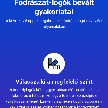
Fodrászat-logók bevált
gyakorlatai
A következő tippek segíthetnek a fodrász logó tervezési
folyamatában.
Válassza ki a megfelelő színt
A borbélylogók két leggyakrabban előforduló színe a
fekete és a fehér, mivel egyértelműen ábrázolják a
vállalkozás jellegét. Ezeken a színeken kívül a vörös és a
kék színt is széles körben használják a fodrászüzlet