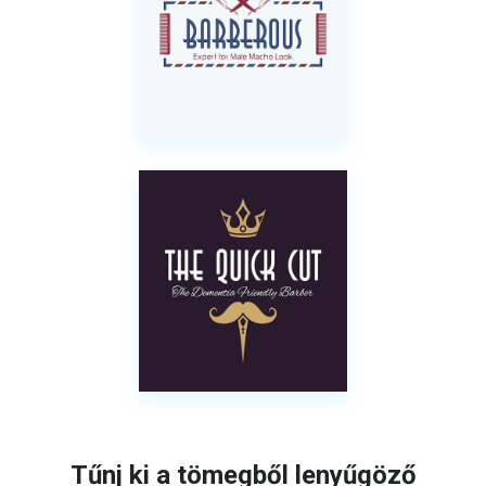
Tűnj ki a tömegből lenyűgöző