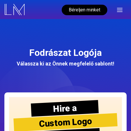
Béreljen minket
Fodrászat Logója
Válassza ki az Önnek megfelelő sablont!
Hire a
Custom Logo