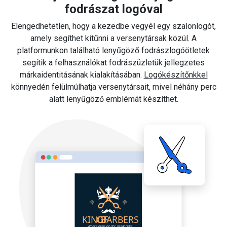
fodrászat logóval
Elengedhetetlen, hogy a kezedbe vegyél egy szalonlogót,
amely segíthet kitűnni a versenytársak közül. A
platformunkon található lenyűgöző fodrászlogóötletek
segítik a felhasználókat fodrászüzletük jellegzetes
márkaidentitásának kialakításában.
Logókészítőnkkel
könnyedén felülmúlhatja versenytársait, mivel néhány perc
alatt lenyűgöző emblémát készíthet.