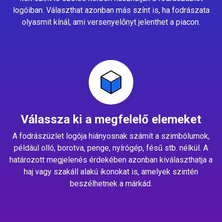
logóiban. Választhat azonban más színt is, ha fodrászata
olyasmit kínál, ami versenyelőnyt jelenthet a piacon.
Válassza ki a megfelelő elemeket
A fodrászüzlet logója hiányosnak számít a szimbólumok,
például olló, borotva, penge, nyírógép, fésű stb. nélkül. A
határozott megjelenés érdekében azonban kiválaszthatja a
haj vagy szakáll alakú ikonokat is, amelyek szintén
beszélhetnek a márkád.