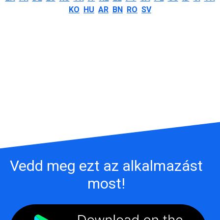
KO
HU
AR
BN
RO
SV
Vedd meg ezt az alkalmazást
most!