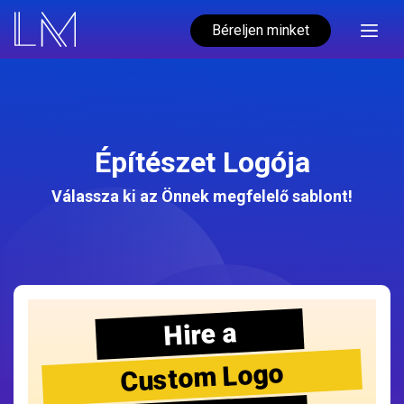
Béreljen minket
Építészet Logója
Válassza ki az Önnek megfelelő sablont!
Hire a
Custom Logo