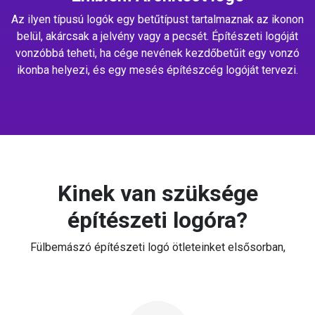
Az ilyen típusú logók egy betűtípust tartalmaznak az ikonon
belül, akárcsak a jelvény vagy a pecsét. Építészeti logóját
vonzóbbá teheti, ha cége nevének kezdőbetűit egy vonzó
ikonba helyezi, és egy mesés építészcég logóját tervezi.
Kinek van szüksége
építészeti logóra?
Fülbemászó építészeti logó ötleteinket elsősorban,