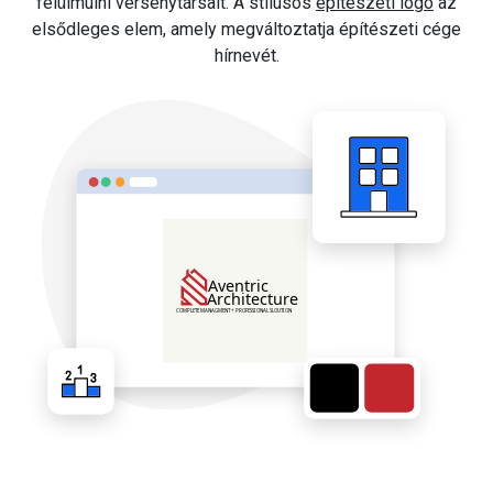
felülmúlni versenytársait. A stílusos
építészeti logó
az
elsődleges elem, amely megváltoztatja építészeti cége
hírnevét.