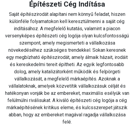
Építészeti Cég Indítása
Saját építészirodát alapítani nem könnyű feladat, hiszen
különféle folyamatokon kell keresztülmenni a saját cég
indításához. A megfelelő kutatás, valamint a piacon
versenyképes építészeti cég logója olyan kulcsfontosságú
szempont, amely megismerteti a vállalkozása
növekedéséhez szükséges trendekkel. Sokan keresnek
egy megbízható építészirodát, amely álmaik házait, irodáit
és kereskedelmi tereit építheti. Az egyik legfontosabb
dolog, amely katalizátorként működik és felpörgeti
vállalkozását, a megfelelő márkaépítés. Azoknak a
vállalatoknak, amelyek közvetítik vállalkozásuk célját és
hatékonyan vonják be az embereket, maximális esélyük van
felülmúlni riválisukat. A kiváló építészeti cég logója a cég
márkaépítésének kritikus eleme, és kulcsszerepet játszik
abban, hogy az embereket magával ragadja vállalkozása
felé.