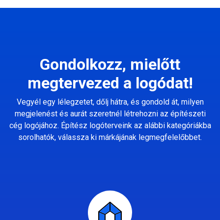
Gondolkozz, mielőtt
megtervezed a logódat!
Vegyél egy lélegzetet, dőlj hátra, és gondold át, milyen
megjelenést és aurát szeretnél létrehozni az építészeti
cég logójához. Építész logóterveink az alábbi kategóriákba
sorolhatók, válassza ki márkájának legmegfelelőbbet.