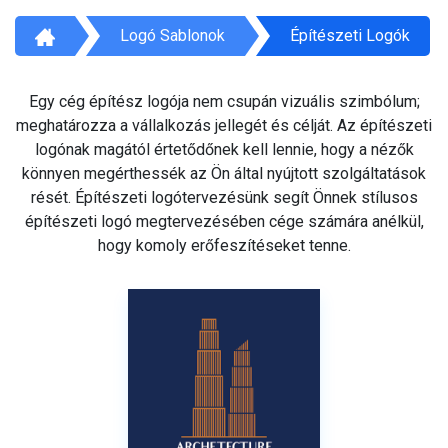
Logó Sablonok
Építészeti Logók
Egy cég építész logója nem csupán vizuális szimbólum;
meghatározza a vállalkozás jellegét és célját. Az építészeti
logónak magától értetődőnek kell lennie, hogy a nézők
könnyen megérthessék az Ön által nyújtott szolgáltatások
rését. Építészeti logótervezésünk segít Önnek stílusos
építészeti logó megtervezésében cége számára anélkül,
hogy komoly erőfeszítéseket tenne.