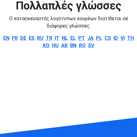
Πολλαπλές γλώσσες
Ο κατασκευαστής λογότυπων κουρέων διατίθεται σε
διάφορες γλώσσες:
EN
FR
DE
ES
RU
TR
IT
NL
EL
PT
JA
PL
CS
ID
VI
TH
KO
HU
AR
BN
RO
SV