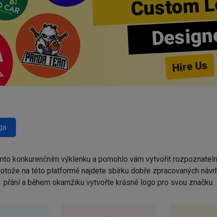
Custom L
Design
Hire Us
ga
omto konkurenčním výklenku a pomohlo vám vytvořit rozpoznatel
protože na této platformě najdete sbírku dobře zpracovaných náv
přání a během okamžiku vytvořte krásné logo pro svou značku.