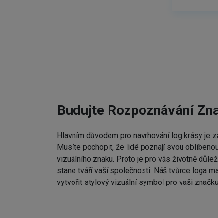
Budujte Rozpoznávání Zn
Hlavním důvodem pro navrhování log krásy je zap
Musíte pochopit, že lidé poznají svou oblíbenou
vizuálního znaku. Proto je pro vás životně důleži
stane tváří vaší společnosti. Náš tvůrce loga m
vytvořit stylový vizuální symbol pro vaši značku