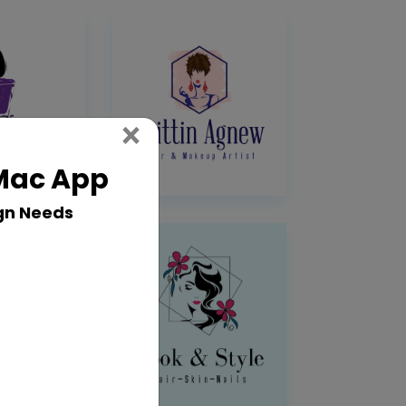
Close
×
 Mac App
gn Needs