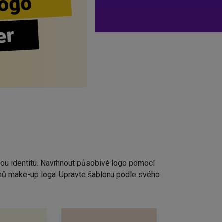
ogo
er
nou identitu. Navrhnout působivé logo pomocí
rhů make-up loga. Upravte šablonu podle svého