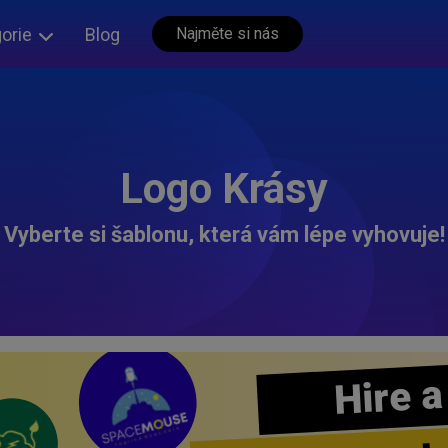
orie
Blog
Najměte si nás
Logo Krásy
Vyberte si šablonu, která vám lépe vyhovuje!
Hire a