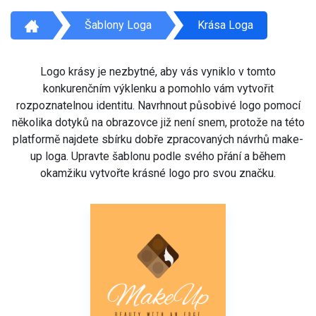
Šablony Loga
Krása Loga
Logo krásy je nezbytné, aby vás vyniklo v tomto
konkurenčním výklenku a pomohlo vám vytvořit
rozpoznatelnou identitu. Navrhnout působivé logo pomocí
několika dotyků na obrazovce již není snem, protože na této
platformě najdete sbírku dobře zpracovaných návrhů make-
up loga. Upravte šablonu podle svého přání a během
okamžiku vytvořte krásné logo pro svou značku.