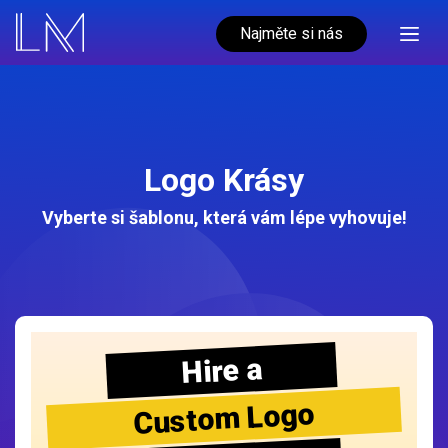
Najměte si nás
Logo Krásy
Vyberte si šablonu, která vám lépe vyhovuje!
Hire a
Custom Logo