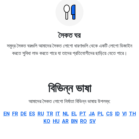
সৈকত ঘর
সমুদ্র সৈকত ঘরগুলি আমাদের সৈকত লোগো ধারণাগুলি থেকে একটি লোগো ডিজাইন
করতে সুবিধা লাভ করতে পারে যা তাদের প্রতিযোগীদের ছাড়িয়ে যেতে পারে।
বিভিন্ন ভাষা
আমাদের সৈকত লোগো নির্মাতা বিভিন্ন ভাষায় উপলব্ধ:
EN
FR
DE
ES
RU
TR
IT
NL
EL
PT
JA
PL
CS
ID
VI
TH
KO
HU
AR
BN
RO
SV