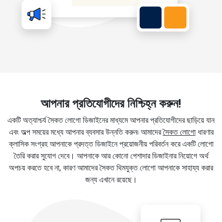
আপনার প্রতিযোগীদের নিশ্চিহ্ন করুন!
একটি অত্যাশ্চর্য সৈকত লোগো ডিজাইনের মাধ্যমে আপনার প্রতিযোগীদের ছাড়িয়ে যান
এবং অল্প সময়ের মধ্যে আপনার ব্যবসার উন্নতি করুন৷ আমাদের
সৈকত লোগো
ধারণার
ক্লাসিক সংগ্রহ আপনাকে প্রদত্ত ডিজাইনে প্রয়োজনীয় পরিবর্তন করে একটি লোগো
তৈরি করার সুযোগ দেবে। আপনাকে আর কোনো পেশাদার ডিজাইনার নিয়োগে অর্থ
অপচয় করতে হবে না, কারণ আমাদের সৈকত থিমযুক্ত লোগো আপনাকে সাহায্য করার
জন্য এখানে রয়েছে।