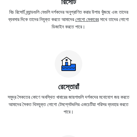
রিসোর্ট
বিচ রিসোর্ট ব্র্যান্ডগুলি যেগুলি দর্শকদের অনুপ্রাণিত করার উপায় খুঁজছে এবং তাদের
ব্যবসার দিকে তাদের নিযুক্ত করতে আমাদের
লোগো মেকারের
সাথে তাদের লোগো
ডিজাইন করতে পারে।
রেস্তোরাঁ
সমুদ্র সৈকতের কোণে অবস্থিত খাবারের জায়গাগুলি দর্শকদের মনোযোগ জয় করতে
আমাদের সৈকত থিমযুক্ত লোগো টেমপ্লেটগুলির একচেটিয়া পরিসর ব্যবহার করতে
পারে।