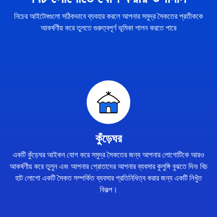
নিচের আইটেমগুলো সঠিকভাবে ব্যবহার করলে আপনার সমুদ্র সৈকতের প্রতীককে
আকর্ষণীয় করে তুলতে গুরুত্বপূর্ণ ভূমিকা পালন করতে পারে
কুঁড়েঘর
একটি কুঁড়েঘর আইকন যোগ করে সমুদ্র সৈকতের জন্য আপনার লোগোটিকে আরও
আকর্ষণীয় করে তুলুন এবং আপনার শ্রোতাদের আপনার ব্যবসার কুলুঙ্গি বুঝতে দিন৷ বিচ
হাট লোগো একটি সৈকত সম্পর্কিত ব্যবসার প্রতিনিধিত্ব করার জন্য একটি নিখুঁত
বিকল্প।