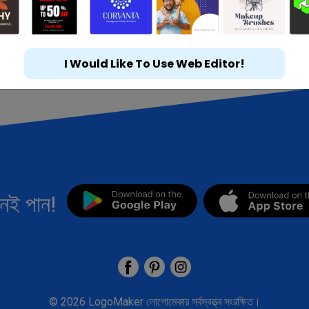
I Would Like To Use Web Editor!
নই পান!
©
2026
LogoMaker
লোগোমেকার সর্বস্বত্ত্ব সংরক্ষিত।