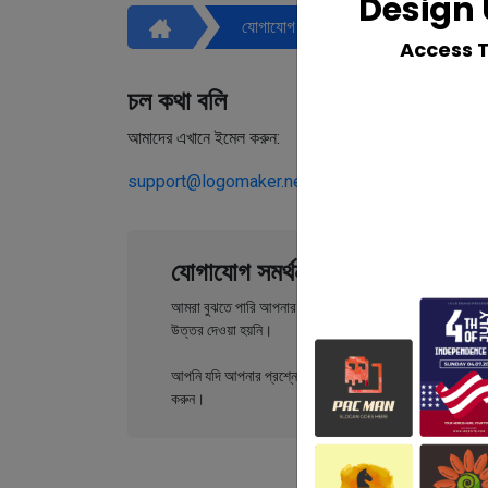
Design 
যোগাযোগ করুন
Access 
চল কথা বলি
আমাদের স্ট
আমাদের এখানে ইমেল করুন:
438, Streath
support@logomaker.net
London, UK.
যোগাযোগ সমর্থন
আমরা বুঝতে পারি আপনার এমন প্রশ্ন থাকতে পারে যা আমাদের F
উত্তর দেওয়া হয়নি।
আপনি যদি আপনার প্রশ্নের উত্তর খুঁজে না পান তবে দয়া করে বিনা দ্
করুন।