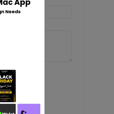
 Mac App
gn Needs