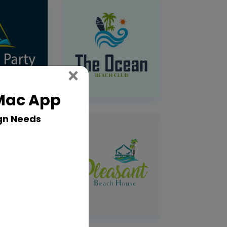
Close
×
 Mac App
gn Needs