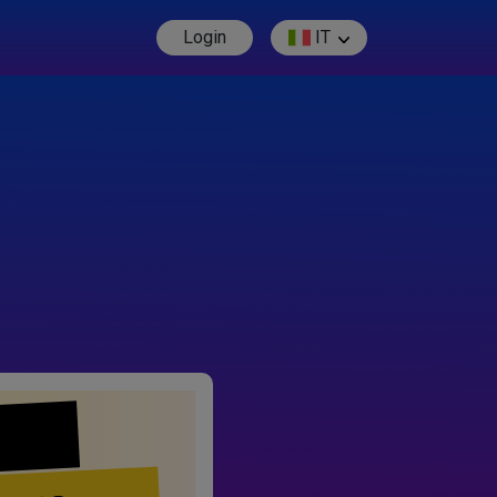
Login
IT