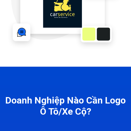
Doanh Nghiệp Nào Cần Logo
Ô Tô/Xe Cộ?