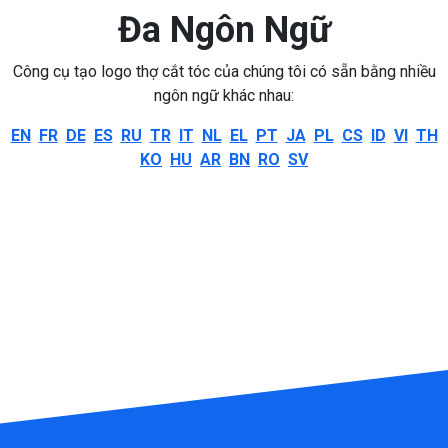
Đa Ngôn Ngữ
Công cụ tạo logo thợ cắt tóc của chúng tôi có sẵn bằng nhiều
ngôn ngữ khác nhau:
EN
FR
DE
ES
RU
TR
IT
NL
EL
PT
JA
PL
CS
ID
VI
TH
KO
HU
AR
BN
RO
SV