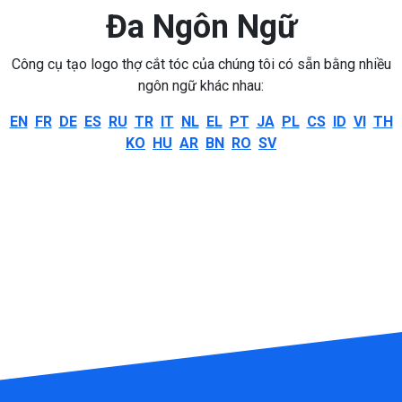
Đa Ngôn Ngữ
Công cụ tạo logo thợ cắt tóc của chúng tôi có sẵn bằng nhiều
ngôn ngữ khác nhau:
EN
FR
DE
ES
RU
TR
IT
NL
EL
PT
JA
PL
CS
ID
VI
TH
KO
HU
AR
BN
RO
SV