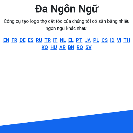
Đa Ngôn Ngữ
Công cụ tạo logo thợ cắt tóc của chúng tôi có sẵn bằng nhiều
ngôn ngữ khác nhau:
EN
FR
DE
ES
RU
TR
IT
NL
EL
PT
JA
PL
CS
ID
VI
TH
KO
HU
AR
BN
RO
SV