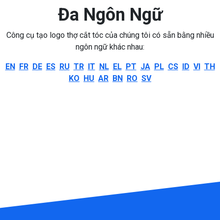
Đa Ngôn Ngữ
Công cụ tạo logo thợ cắt tóc của chúng tôi có sẵn bằng nhiều
ngôn ngữ khác nhau:
EN
FR
DE
ES
RU
TR
IT
NL
EL
PT
JA
PL
CS
ID
VI
TH
KO
HU
AR
BN
RO
SV