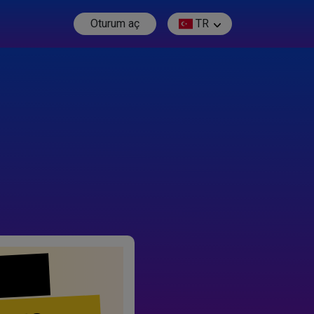
Oturum aç
TR