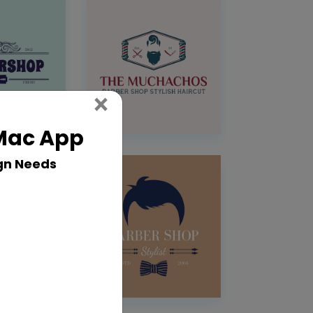
Close
×
 Mac App
gn Needs