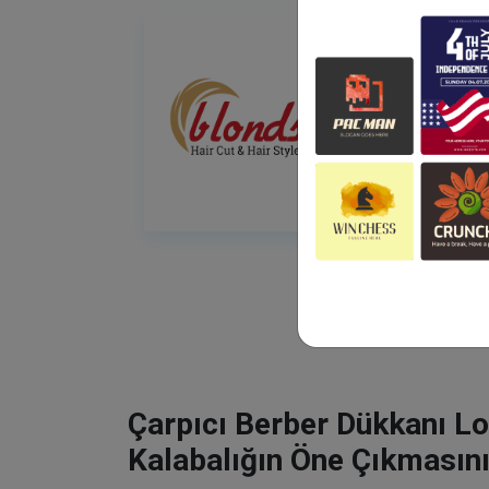
Çarpıcı Berber Dükkanı Lo
Kalabalığın Öne Çıkmasını