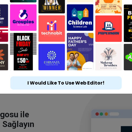
I Would Like To Use Web Editor!
gosu ile
 Sağlayın