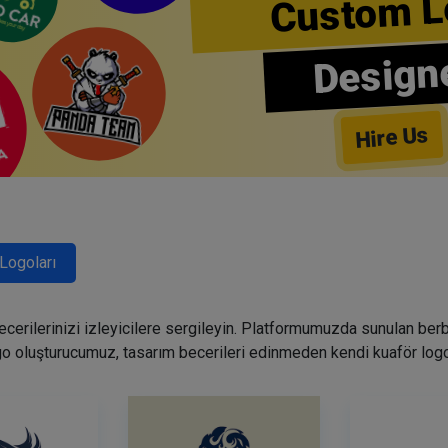
Custom L
Design
Hire Us
Logoları
becerilerinizi izleyicilere sergileyin. Platformumuzda sunulan ber
go oluşturucumuz, tasarım becerileri edinmeden kendi kuaför logo