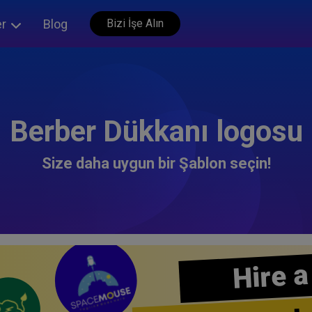
er
Blog
Bizi İşe Alın
Berber Dükkanı logosu
Size daha uygun bir Şablon seçin!
Hire a