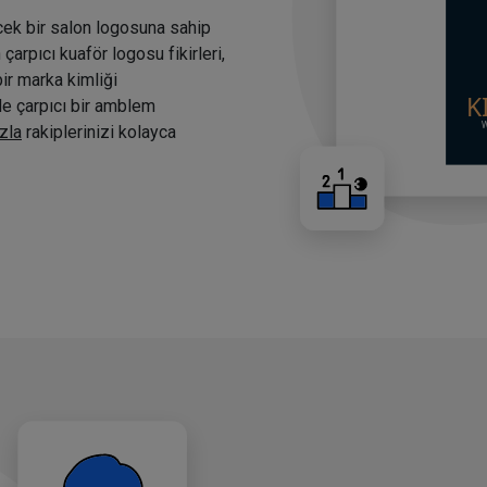
cek bir salon logosuna sahip
arpıcı kuaför logosu fikirleri,
bir marka kimliği
nde çarpıcı bir amblem
zla
rakiplerinizi kolayca