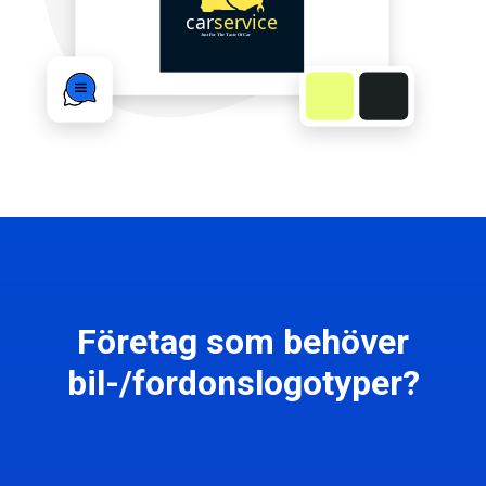
Företag som behöver
bil-/fordonslogotyper?