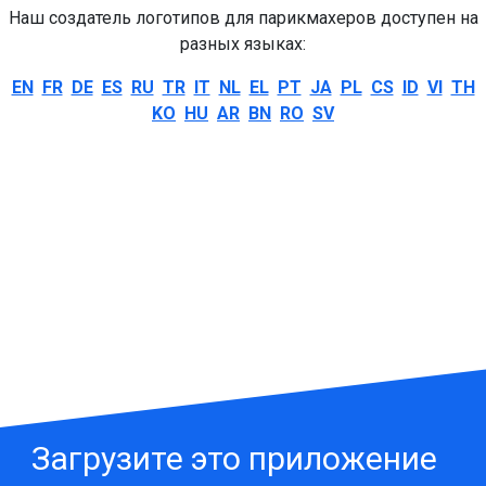
Наш создатель логотипов для парикмахеров доступен на
разных языках:
EN
FR
DE
ES
RU
TR
IT
NL
EL
PT
JA
PL
CS
ID
VI
TH
KO
HU
AR
BN
RO
SV
Загрузите это приложение