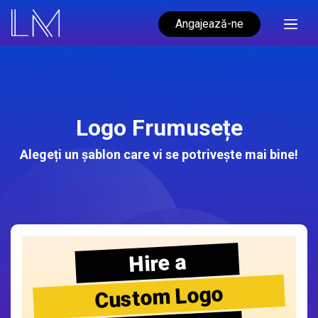
Angajează-ne
Logo Frumusețe
Alegeți un șablon care vi se potrivește mai bine!
Hire a
Custom Logo