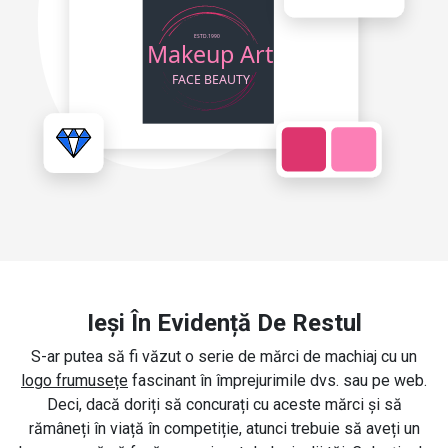
Ieși În Evidență De Restul
S-ar putea să fi văzut o serie de mărci de machiaj cu un
logo frumusețe
fascinant în împrejurimile dvs. sau pe web.
Deci, dacă doriți să concurați cu aceste mărci și să
rămâneți în viață în competiție, atunci trebuie să aveți un