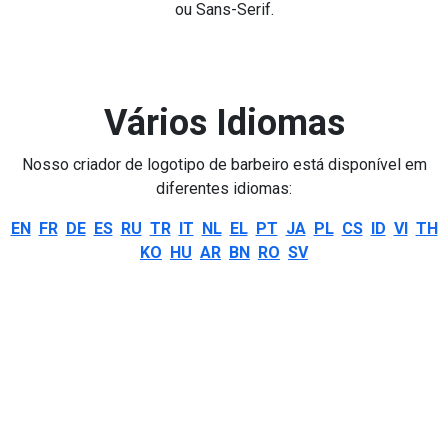
ou Sans-Serif.
Vários Idiomas
Nosso criador de logotipo de barbeiro está disponível em
diferentes idiomas:
EN
FR
DE
ES
RU
TR
IT
NL
EL
PT
JA
PL
CS
ID
VI
TH
KO
HU
AR
BN
RO
SV