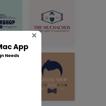
Close
×
 Mac App
gn Needs