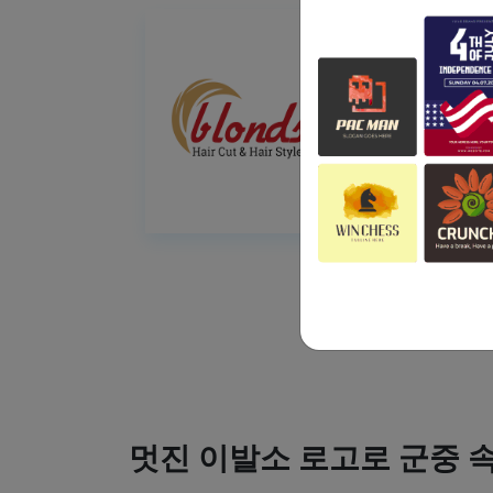
멋진 이발소 로고로 군중 