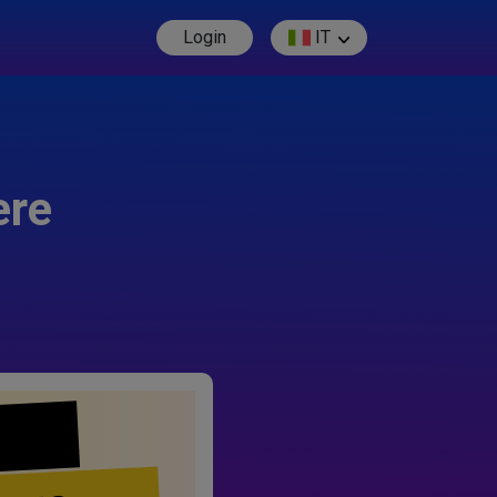
Login
IT
ere