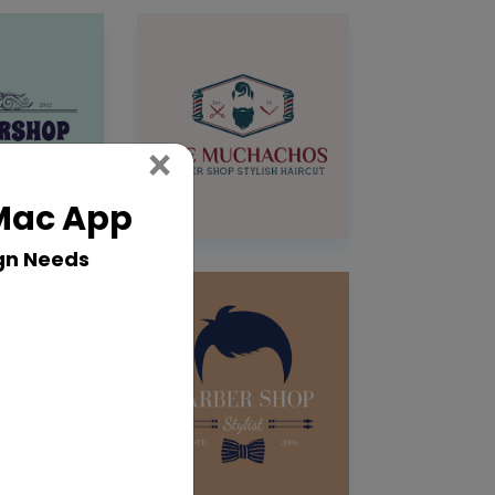
Close
×
 Mac App
gn Needs