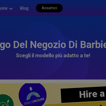
orie
Blog
Assumici
go Del Negozio Di Barbi
Scegli il modello più adatto a te!
Hire a