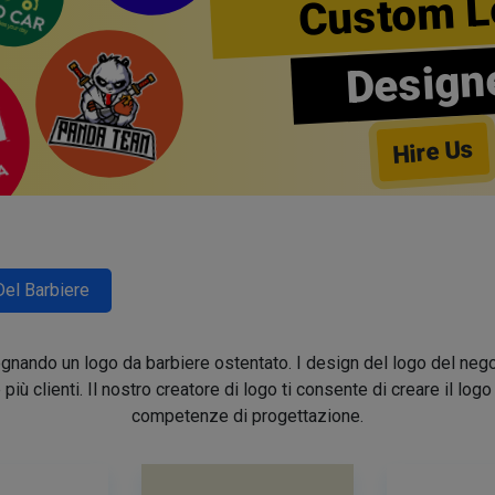
Custom L
Design
Hire Us
Del Barbiere
segnando un logo da barbiere ostentato. I design del logo del nego
e più clienti. Il nostro creatore di logo ti consente di creare il lo
competenze di progettazione.