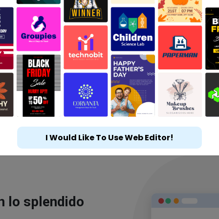
I Would Like To Use Web Editor!
n lo splendido