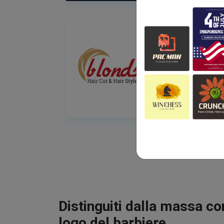
Distinguiti dalla massa co
logo del barbiere