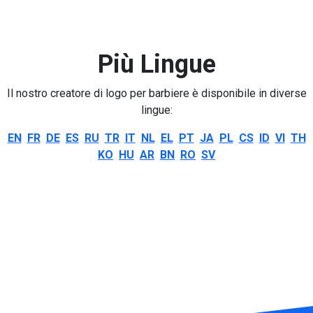
Più Lingue
Il nostro creatore di logo per barbiere è disponibile in diverse
lingue:
EN
FR
DE
ES
RU
TR
IT
NL
EL
PT
JA
PL
CS
ID
VI
TH
KO
HU
AR
BN
RO
SV