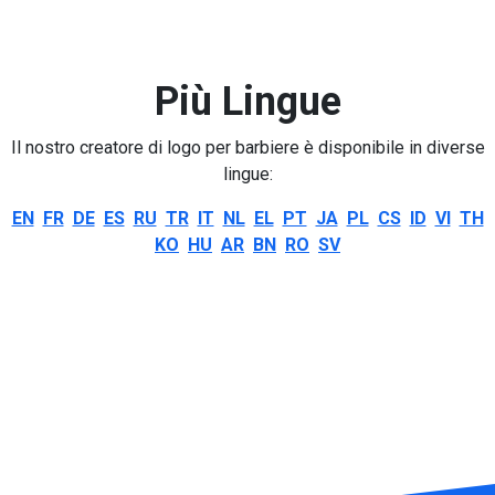
Più Lingue
Il nostro creatore di logo per barbiere è disponibile in diverse
lingue:
EN
FR
DE
ES
RU
TR
IT
NL
EL
PT
JA
PL
CS
ID
VI
TH
KO
HU
AR
BN
RO
SV