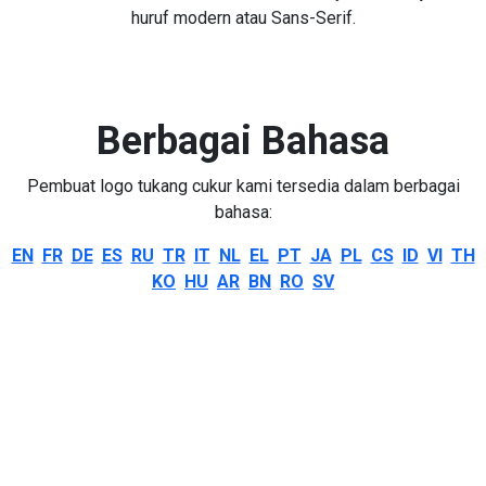
huruf modern atau Sans-Serif.
Berbagai Bahasa
Pembuat logo tukang cukur kami tersedia dalam berbagai
bahasa:
EN
FR
DE
ES
RU
TR
IT
NL
EL
PT
JA
PL
CS
ID
VI
TH
KO
HU
AR
BN
RO
SV