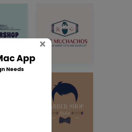
Close
×
 Mac App
gn Needs