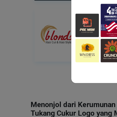
Menonjol dari Kerumunan
Tukang Cukur Logo yang 