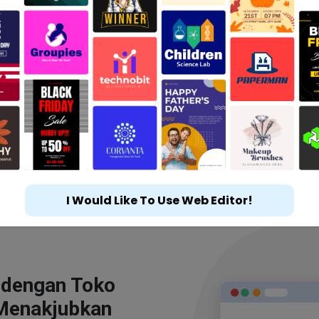
I Would Like To Use Web Editor!
 dengan Toko
Menakjubkan