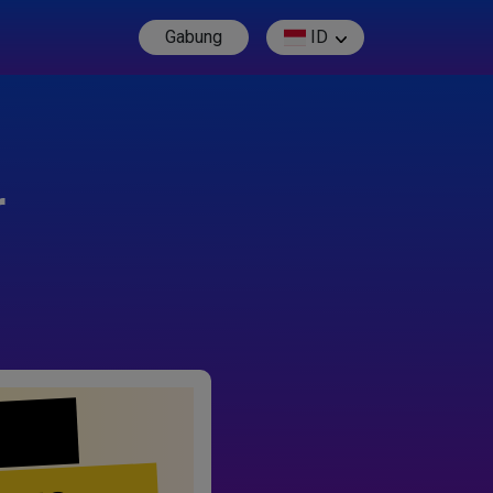
Gabung
ID
r