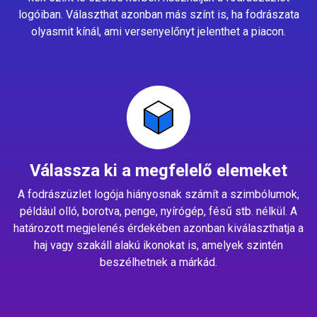
logóiban. Választhat azonban más színt is, ha fodrászata
olyasmit kínál, ami versenyelőnyt jelenthet a piacon.
Válassza ki a megfelelő elemeket
A fodrászüzlet logója hiányosnak számít a szimbólumok,
például olló, borotva, penge, nyírógép, fésű stb. nélkül. A
határozott megjelenés érdekében azonban kiválaszthatja a
haj vagy szakáll alakú ikonokat is, amelyek szintén
beszélhetnek a márkád.