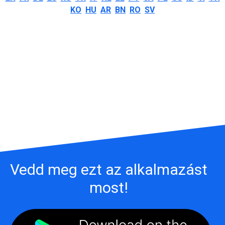
KO
HU
AR
BN
RO
SV
Vedd meg ezt az alkalmazást
most!