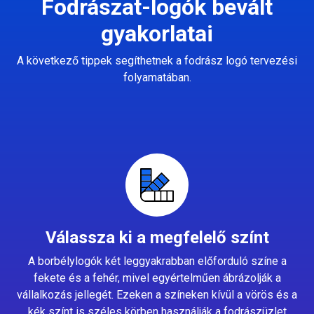
Fodrászat-logók bevált
gyakorlatai
A következő tippek segíthetnek a fodrász logó tervezési
folyamatában.
Válassza ki a megfelelő színt
A borbélylogók két leggyakrabban előforduló színe a
fekete és a fehér, mivel egyértelműen ábrázolják a
vállalkozás jellegét. Ezeken a színeken kívül a vörös és a
kék színt is széles körben használják a fodrászüzlet