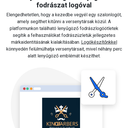
fodrászat logóval
Elengedhetetlen, hogy a kezedbe vegyél egy szalonlogót,
amely segíthet kitűnni a versenytársak közül. A
platformunkon található lenyűgöző fodrászlogóötletek
segítik a felhasználókat fodrászüzletük jellegzetes
márkaidentitásának kialakításában.
Logókészítőnkkel
könnyedén felülmúlhatja versenytársait, mivel néhány perc
alatt lenyűgöző emblémát készíthet.