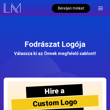
Béreljen minket
Fodrászat Logója
Válassza ki az Önnek megfelelő sablont!
Hire a
Custom Logo