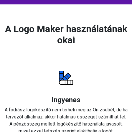
A Logo Maker használatának
okai
Ingyenes
A
fodrász logókészítő
nem terheli meg az Ön zsebét, de ha
tervezőt alkalmaz, akkor hatalmas összeget számíthat fel.
A pénzösszeg mellett logókészítő használata javasolt,
mivel ezzel tetszés szerint alakíthatja a logót.