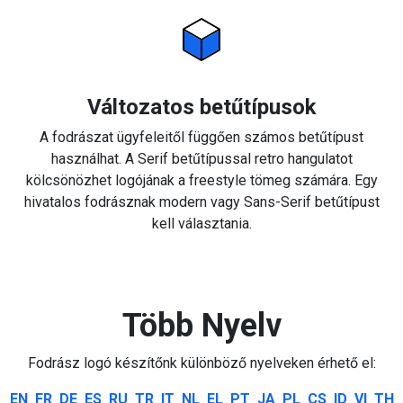
Változatos betűtípusok
A fodrászat ügyfeleitől függően számos betűtípust
használhat. A Serif betűtípussal retro hangulatot
kölcsönözhet logójának a freestyle tömeg számára. Egy
hivatalos fodrásznak modern vagy Sans-Serif betűtípust
kell választania.
Több Nyelv
Fodrász logó készítőnk különböző nyelveken érhető el:
EN
FR
DE
ES
RU
TR
IT
NL
EL
PT
JA
PL
CS
ID
VI
TH