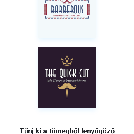
Tűnj ki a tömegből lenyűgöző