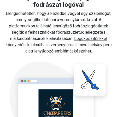
fodrászat logóval
Elengedhetetlen, hogy a kezedbe vegyél egy szalonlogót,
amely segíthet kitűnni a versenytársak közül. A
platformunkon található lenyűgöző fodrászlogóötletek
segítik a felhasználókat fodrászüzletük jellegzetes
márkaidentitásának kialakításában.
Logókészítőnkkel
könnyedén felülmúlhatja versenytársait, mivel néhány perc
alatt lenyűgöző emblémát készíthet.