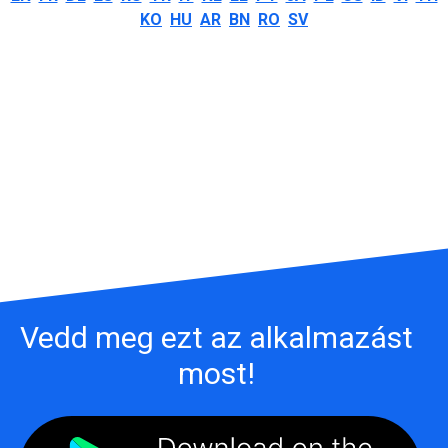
KO
HU
AR
BN
RO
SV
Vedd meg ezt az alkalmazást
most!