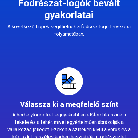
Fodrászat-logók bevált
gyakorlatai
A következő tippek segíthetnek a fodrász logó tervezési
folyamatában.
Válassza ki a megfelelő színt
A borbélylogók két leggyakrabban előforduló színe a
fekete és a fehér, mivel egyértelműen ábrázolják a
vállalkozás jellegét. Ezeken a színeken kívül a vörös és a
kék színt is széles körben használják a fodrászüzlet