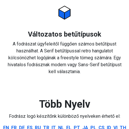
Változatos betűtípusok
A fodrászat ügyfeleitől függően számos betűtípust
használhat. A Serif betűtípussal retro hangulatot
kölcsönözhet logójának a freestyle tömeg számára. Egy
hivatalos fodrásznak modern vagy Sans-Serif betűtípust
kell választania.
Több Nyelv
Fodrász logó készítőnk különböző nyelveken érhető el:
EN
FR
DE
ES
RU
TR
IT
NL
EL
PT
JA
PL
CS
ID
VI
TH