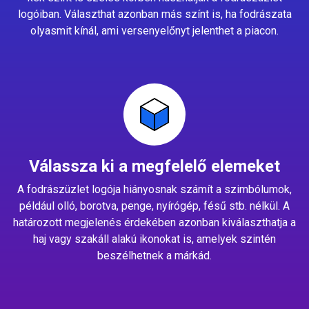
logóiban. Választhat azonban más színt is, ha fodrászata
olyasmit kínál, ami versenyelőnyt jelenthet a piacon.
Válassza ki a megfelelő elemeket
A fodrászüzlet logója hiányosnak számít a szimbólumok,
például olló, borotva, penge, nyírógép, fésű stb. nélkül. A
határozott megjelenés érdekében azonban kiválaszthatja a
haj vagy szakáll alakú ikonokat is, amelyek szintén
beszélhetnek a márkád.