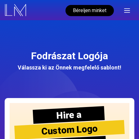
Béreljen minket
Fodrászat Logója
Válassza ki az Önnek megfelelő sablont!
Hire a
Custom Logo