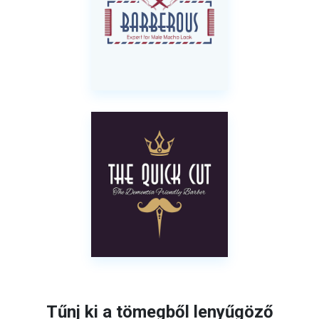
Tűnj ki a tömegből lenyűgöző