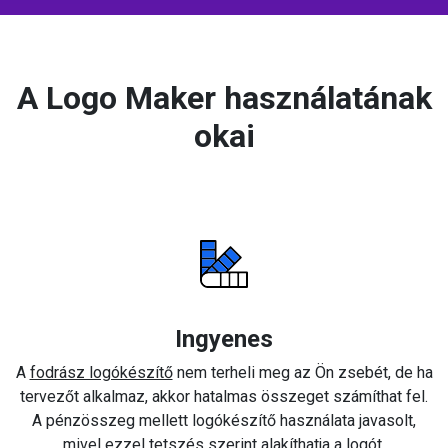
A Logo Maker használatának
okai
Ingyenes
A
fodrász logókészítő
nem terheli meg az Ön zsebét, de ha
tervezőt alkalmaz, akkor hatalmas összeget számíthat fel.
A pénzösszeg mellett logókészítő használata javasolt,
mivel ezzel tetszés szerint alakíthatja a logót.