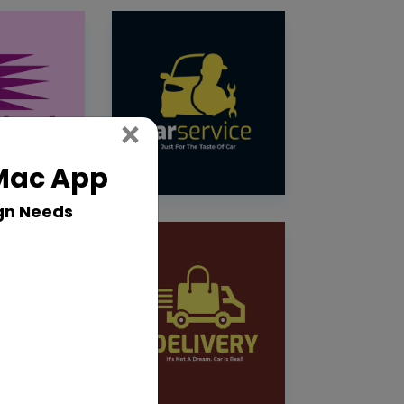
Close
×
 Mac App
gn Needs