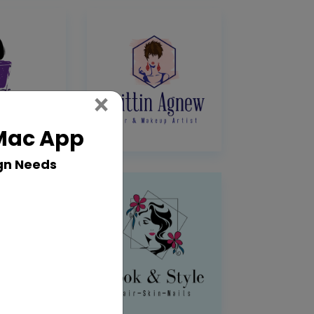
Close
×
 Mac App
gn Needs