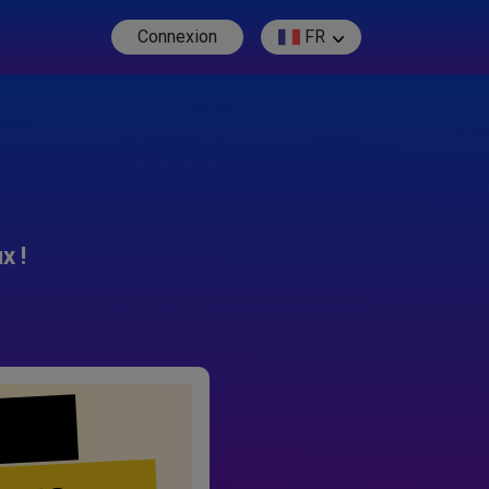
Connexion
FR
x !