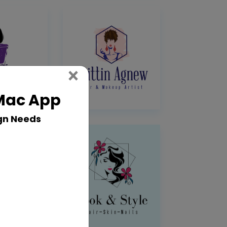
Close
×
 Mac App
gn Needs