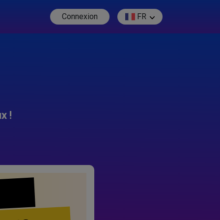
Connexion
FR
x !